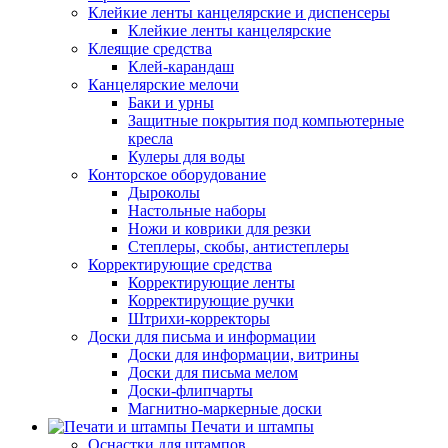
Клейкие ленты канцелярские и диспенсеры
Клейкие ленты канцелярские
Клеящие средства
Клей-карандаш
Канцелярские мелочи
Баки и урны
Защитные покрытия под компьютерные
кресла
Кулеры для воды
Конторское оборудование
Дыроколы
Настольные наборы
Ножи и коврики для резки
Степлеры, скобы, антистеплеры
Корректирующие средства
Корректирующие ленты
Корректирующие ручки
Штрихи-корректоры
Доски для письма и информации
Доски для информации, витрины
Доски для письма мелом
Доски-флипчарты
Магнитно-маркерные доски
Печати и штампы
Оснастки для штампов