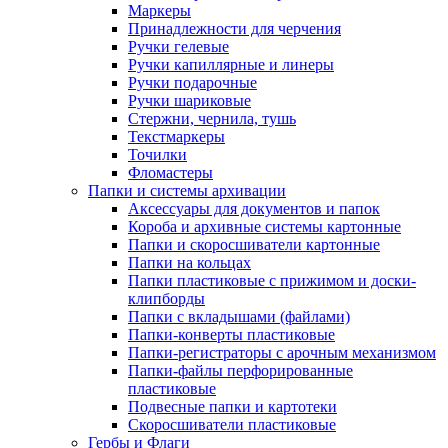
Маркеры
Принадлежности для черчения
Ручки гелевые
Ручки капиллярные и линеры
Ручки подарочные
Ручки шариковые
Стержни, чернила, тушь
Текстмаркеры
Точилки
Фломастеры
Папки и системы архивации
Аксессуары для документов и папок
Короба и архивные системы картонные
Папки и скоросшиватели картонные
Папки на кольцах
Папки пластиковые с прижимом и доски-
клипборды
Папки с вкладышами (файлами)
Папки-конверты пластиковые
Папки-регистраторы с арочным механизмом
Папки-файлы перфорированные
пластиковые
Подвесные папки и картотеки
Скоросшиватели пластиковые
Гербы и Флаги