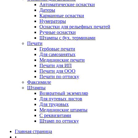
Автоматические оснастки
Датеры
Карманные оснастки
Нумераторы
Оснастки для рельефных печатей
Ручные оснастки
Штампы с бух. терминами
Печати
Гербовые печати
Для самозанятых
Медицинские печати
Печати для ИП
Печати для ООО
Печати по оттиску
Факсимиле
Штампы
Возвратный экземпляр
Для путевых листов
Для трудовых
Медицинские штампы
С реквизитами
Штамп по оттиску
Главная страница
•